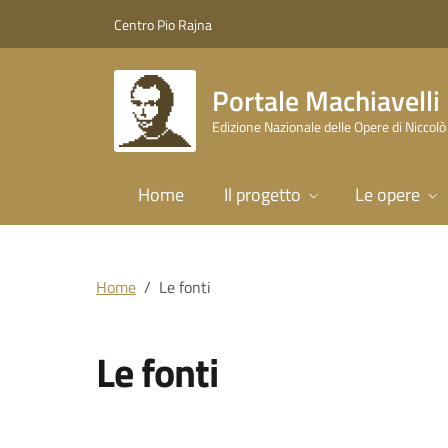
Vai al contenuto principale
Vai al piede di pagina
Centro Pio Rajna
Portale Machiavelli
Edizione Nazionale delle Opere di Niccolò
Home
Il progetto
Le opere
Home
Le fonti
Le fonti