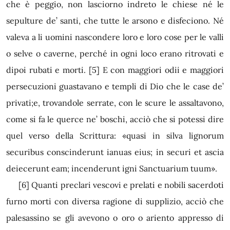
che è peggio, non lasciorno indreto le chiese né le
sepulture de’ santi, che tutte le arsono e disfeciono. Né
valeva a li uomini nascondere loro e loro cose per le valli
o selve o caverne, perché in ogni loco erano ritrovati e
dipoi rubati e morti.
[5]
E con maggiori odii e maggiori
persecuzioni guastavano e templi di Dio che le case de’
privati;e, trovandole serrate, con le scure le assaltavono,
come si fa le querce ne’ boschi, acciò che si potessi dire
quel verso della Scrittura: «quasi in silva lignorum
securibus conscinderunt ianuas eius; in securi et ascia
deiecerunt eam; incenderunt igni Sanctuarium tuum».
[6]
Quanti preclari vescovi e prelati e nobili sacerdoti
furno morti con diversa ragione di supplizio, acciò che
palesassino se gli avevono o oro o ariento appresso di