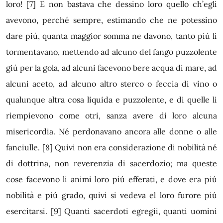
loro!
[7]
E non bastava che dessino loro quello ch’egli
avevono, perché sempre, estimando che ne potessino
dare piú, quanta maggior somma ne davono, tanto piú li
tormentavano, mettendo ad alcuno del fango puzzolente
giú per la gola, ad alcuni facevono bere acqua di mare, ad
alcuni aceto, ad alcuno altro sterco o feccia di vino o
qualunque altra cosa liquida e puzzolente, e di quelle li
riempievono come otri, sanza avere di loro alcuna
misericordia. Né perdonavano ancora alle donne o alle
fanciulle.
[8]
Quivi non era considerazione di nobilità né
di dottrina, non reverenzia di sacerdozio; ma queste
cose facevono li animi loro piú efferati, e dove era piú
nobilità e piú grado, quivi si vedeva el loro furore piú
esercitarsi.
[9]
Quanti sacerdoti egregii, quanti uomini