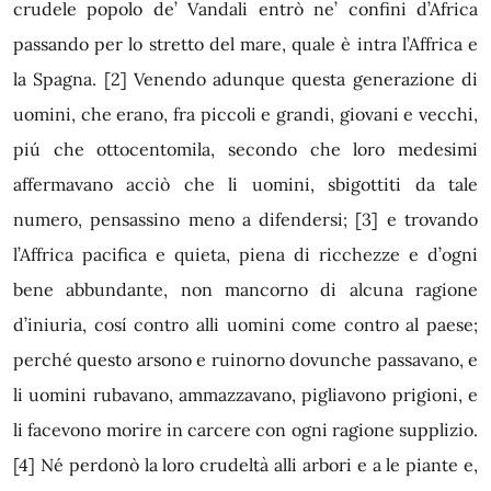
crudele popolo de’ Vandali entrò ne’ confini d’Africa
passando per lo stretto del mare, quale è intra l’Affrica e
la Spagna.
[2]
Venendo adunque questa generazione di
uomini, che erano, fra piccoli e grandi, giovani e vecchi,
piú che ottocentomila, secondo che loro medesimi
affermavano acciò che li uomini, sbigottiti da tale
numero, pensassino meno a difendersi;
[3]
e trovando
l’Affrica pacifica e quieta, piena di ricchezze e d’ogni
bene abbundante, non mancorno di alcuna ragione
d’iniuria, cosí contro alli uomini come contro al paese;
perché questo arsono e ruinorno dovunche passavano, e
li uomini rubavano, ammazzavano, pigliavono prigioni, e
li facevono morire in carcere con ogni ragione supplizio.
[4]
Né perdonò la loro crudeltà alli arbori e a le piante e,