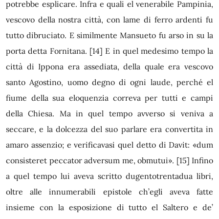
potrebbe esplicare. Infra e quali el venerabile Pampinia,
vescovo della nostra città, con lame di ferro ardenti fu
tutto dibruciato. E similmente Mansueto fu arso in su la
porta detta Fornitana.
[14]
E in quel medesimo tempo la
città di Ippona era assediata, della quale era vescovo
santo Agostino, uomo degno di ogni laude, perché el
fiume della sua eloquenzia correva per tutti e campi
della Chiesa. Ma in quel tempo avverso si veniva a
seccare, e la dolcezza del suo parlare era convertita in
amaro assenzio; e verificavasi quel detto di Davit: «dum
consisteret peccator adversum me, obmutui».
[15]
Infino
a quel tempo lui aveva scritto dugentotrentadua libri,
oltre alle innumerabili epistole ch’egli aveva fatte
insieme con la esposizione di tutto el Saltero e de’