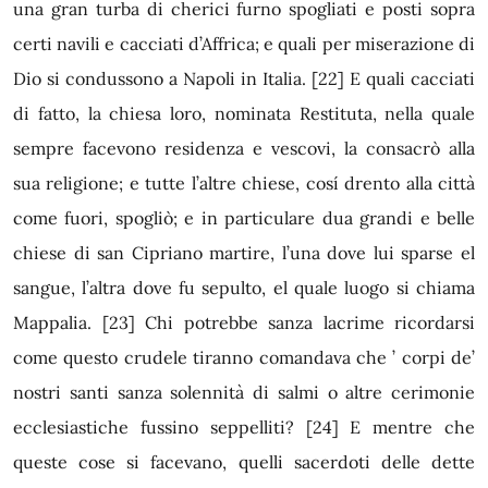
una gran turba di cherici furno spogliati e posti sopra
certi navili e cacciati d’Affrica; e quali per miserazione di
Dio si condussono a Napoli in Italia.
[22]
E quali cacciati
di fatto, la chiesa loro, nominata Restituta, nella quale
sempre facevono residenza e vescovi, la consacrò alla
sua religione; e tutte l’altre chiese, cosí drento alla città
come fuori, spogliò; e in particulare dua grandi e belle
chiese di san Cipriano martire, l’una dove lui sparse el
sangue, l’altra dove fu sepulto, el quale luogo si chiama
Mappalia.
[23]
Chi potrebbe sanza lacrime ricordarsi
come questo crudele tiranno comandava che ’ corpi de’
nostri santi sanza solennità di salmi o altre cerimonie
ecclesiastiche fussino seppelliti?
[24]
E mentre che
queste cose si facevano, quelli sacerdoti delle dette