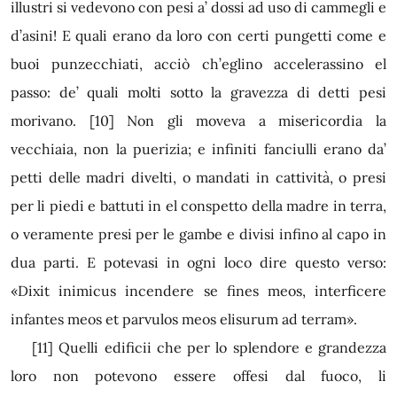
illustri si vedevono con pesi a’ dossi ad uso di cammegli e
d’asini! E quali erano da loro con certi pungetti come e
buoi punzecchiati, acciò ch’eglino accelerassino el
passo: de’ quali molti sotto la gravezza di detti pesi
morivano.
[10]
Non gli moveva a misericordia la
vecchiaia, non la puerizia; e infiniti fanciulli erano da’
petti delle madri divelti, o mandati in cattività, o presi
per li piedi e battuti in el conspetto della madre in terra,
o veramente presi per le gambe e divisi infino al capo in
dua parti. E potevasi in ogni loco dire questo verso:
«Dixit inimicus incendere se fines meos, interficere
infantes meos et parvulos meos elisurum ad terram».
[11]
Quelli edificii che per lo splendore e grandezza
loro non potevono essere offesi dal fuoco, li