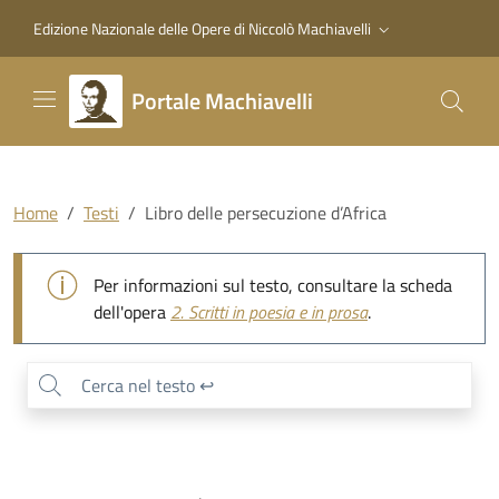
Vai al contenuto principale
Vai al piede di pagina
Edizione Nazionale delle Opere di Niccolò Machiavelli
Portale Machiavelli
Home
Testi
Libro delle persecuzione d’Africa
Libro delle persecuzione d’Africa
Per informazioni sul testo, consultare la scheda
dell'opera
2.
Scritti in poesia e in prosa
.
0
/
0