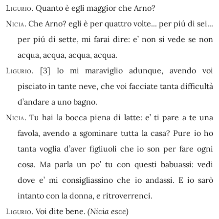
Ligurio.
Quanto è egli maggior che Arno?
Nicia.
Che Arno? egli è per quattro volte... per piú di sei...
per piú di sette, mi farai dire: e’ non si vede se non
acqua, acqua, acqua, acqua.
Ligurio.
[3]
Io mi maraviglio adunque, avendo voi
pisciato in tante neve, che voi facciate tanta difficultà
d’andare a uno bagno.
Nicia.
Tu hai la bocca piena di latte: e’ ti pare a te una
favola, avendo a sgominare tutta la casa? Pure io ho
tanta voglia d’aver figliuoli che io son per fare ogni
cosa. Ma parla un po’ tu con questi babuassi: vedi
dove e’ mi consigliassino che io andassi. E io sarò
intanto con la donna, e ritroverrenci.
Ligurio.
Voi dite bene.
(Nicia esce)