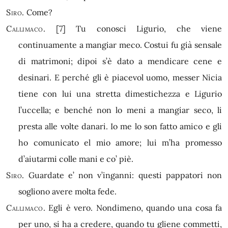
Siro.
Come?
Callimaco.
[7]
Tu conosci Ligurio, che viene
continuamente a mangiar meco. Costui fu già sensale
di matrimoni; dipoi s’è dato a mendicare cene e
desinari. E perché gli è piacevol uomo, messer Nicia
tiene con lui una stretta dimestichezza e Ligurio
l’uccella; e benché non lo meni a mangiar seco, li
presta alle volte danari. Io me lo son fatto amico e gli
ho comunicato el mio amore; lui m’ha promesso
d’aiutarmi colle mani e co’ piè.
Siro.
Guardate e’ non v’inganni: questi pappatori non
sogliono avere molta fede.
Callimaco.
Egli è vero. Nondimeno, quando una cosa fa
per uno, si ha a credere, quando tu gliene commetti,