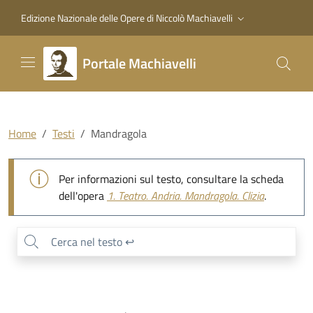
Vai al contenuto principale
Vai al piede di pagina
Edizione Nazionale delle Opere di Niccolò Machiavelli
Portale Machiavelli
Home
Testi
Mandragola
Mandragola
Per informazioni sul testo, consultare la scheda
dell'opera
1.
Teatro. Andria. Mandragola. Clizia
.
0
/
0