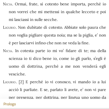
Nicia.
Ormai, frate, sí cotesto bene importa, perché io
non vorrei che mi mettessi in qualche lecceto e poi
mi lasciassi in sulle secche.
Ligurio.
Non dubitate di cotesto. Abbiate solo paura che
non voglia pigliare questa noia; ma se la piglia, e’ non
è per lasciarvi infino che non ne veda la fine.
Nicia.
In cotesta parte io mi vo’ fidare di te; ma della
scienza io ti dico bene io, come io gli parlo, s’egli è
uomo di dottrina, perché a me non venderà egli
vesciche.
Ligurio.
[2]
E perché io vi conosco, vi mando io a lui
acciò li parliate. E se, parlato li avete, e’ non vi pare
per presenza, per dottrina, per lingua uno uomo da
Prologo
metterli il capo in grembo, dite che io non sia desso.