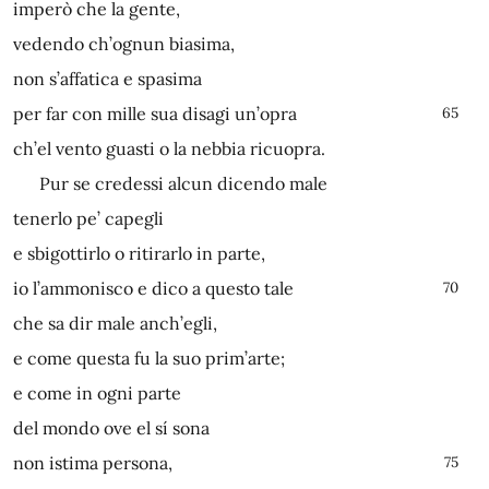
imperò che la gente,
vedendo ch’ognun biasima,
non s’affatica e spasima
per far con mille sua disagi un’opra
65
ch’el vento guasti o la nebbia ricuopra.
Pur se credessi alcun dicendo male
tenerlo pe’ capegli
e sbigottirlo o ritirarlo in parte,
io l’ammonisco e dico a questo tale
70
che sa dir male anch’egli,
e come questa fu la suo prim’arte;
e come in ogni parte
del mondo ove el sí sona
non istima persona,
75