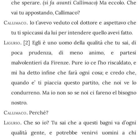
che sperare.
(si fa avanti Callimaco)
Ma eccolo. Che
vai tu appostando, Callimaco?
Callimaco.
Io t’avevo veduto col dottore e aspettavo che
tu ti spiccassi da lui per intendere quello avevi fatto.
Ligurio.
[2]
Egli è uno uomo della qualità che tu sai, di
poca prudenza, di meno animo, e partesi
malvolentieri da Firenze. Pure io ce l’ho riscaldato, e
mi ha detto infine che farà ogni cosa; e credo che,
quando e’ ti piaccia questo partito, che noi ve lo
condurreno. Ma io non so se noi ci fareno el bisogno
nostro.
Callimaco.
Perché?
Ligurio.
Che so io? Tu sai che a questi bagni va d’ogni
qualità gente, e potrebbe venirvi uomini a chi