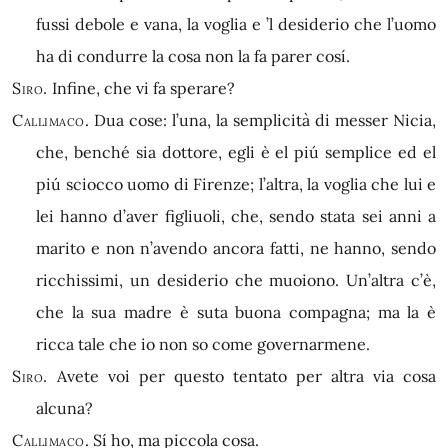
fussi debole e vana, la voglia e ’l desiderio che l’uomo
ha di condurre la cosa non la fa parer cosí.
Siro.
Infine, che vi fa sperare?
Callimaco.
Dua cose: l’una, la semplicità di messer Nicia,
che, benché sia dottore, egli è el piú semplice ed el
piú sciocco uomo di Firenze; l’altra, la voglia che lui e
lei hanno d’aver figliuoli, che, sendo stata sei anni a
marito e non n’avendo ancora fatti, ne hanno, sendo
ricchissimi, un desiderio che muoiono. Un’altra c’è,
che la sua madre è suta buona compagna; ma la è
ricca tale che io non so come governarmene.
Siro.
Avete voi per questo tentato per altra via cosa
alcuna?
Callimaco.
Sí ho, ma piccola cosa.