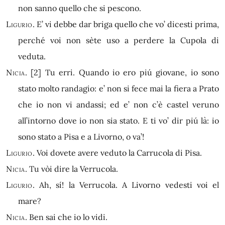
non sanno quello che si pescono.
Ligurio.
E’ vi debbe dar briga quello che vo’ dicesti prima,
perché voi non sète uso a perdere la Cupola di
veduta.
Nicia.
[2]
Tu erri. Quando io ero piú giovane, io sono
stato molto randagio: e’ non si fece mai la fiera a Prato
che io non vi andassi; ed e’ non c’è castel veruno
all’intorno dove io non sia stato. E ti vo’ dir piú là: io
sono stato a Pisa e a Livorno, o va’!
Ligurio.
Voi dovete avere veduto la Carrucola di Pisa.
Nicia.
Tu vòi dire la Verrucola.
Ligurio.
Ah, sí! la Verrucola. A Livorno vedesti voi el
mare?
Nicia.
Ben sai che io lo vidi.