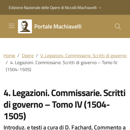
Vai al contenuto principale
Vai al piede di pagina
Edizione Nazionale delle Opere di Niccolò Machiavelli
Portale Machiavelli
Home
Opere
V. Legazioni. Commissarie. Scritti di governo
4. Legazioni. Commissarie. Scritti di governo – Tomo IV
(1504-1505)
4. Legazioni. Commissarie. Scritti
di governo – Tomo IV (1504-
1505)
Introduz. e testi a cura di D. Fachard, Commento a