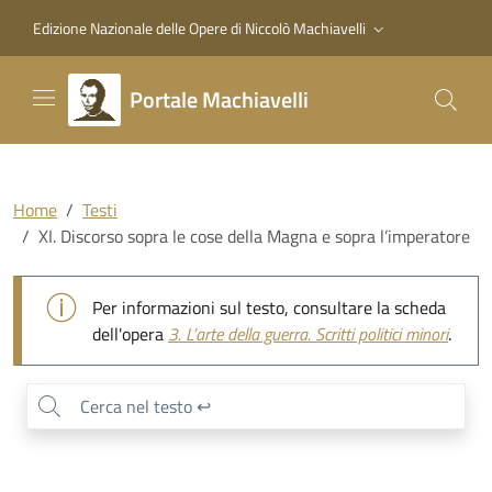
Vai al contenuto principale
Vai al piede di pagina
Edizione Nazionale delle Opere di Niccolò Machiavelli
Portale Machiavelli
Home
Testi
XI. Discorso sopra le cose della Magna e sopra l’imperatore
XI. Discorso sopra le cose della M
Per informazioni sul testo, consultare la scheda
dell'opera
3.
L’arte della guerra. Scritti politici minori
.
0
/
0