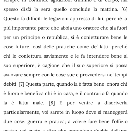
spesso disfà la sera quello conclude la mattina.
[6]
Questo fa difficili le legazioni appresso di lui, perché la
piú importante parte che abbia uno oratore che sia fuori
per un principe o republica, si è conietturare bene le
cose future, cosí delle pratiche come de’ fatti: perché
chi le coniettura saviamente e le fa intendere bene al
suo superiore, è cagione che il suo superiore si possa
avanzare sempre con le cose sue e provvedersi ne’ tempi
debiti.
[7]
Questa parte, quando la
è fatta bene, onora chi
è fuora e benefica chi è in casa, e il contrario fa quando
la è fatta male.
[8]
E per venire a discriverla
particularmente, voi sarete in luogo dove si maneggerà
due cose: guerra e pratica; a volere fare bene l’offizio
vostro, voi avete a dire che oppenione s’abbia dell’una