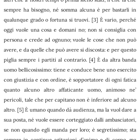
sempre ha bisogno, né somma alcuna è per bastarli in
qualunque grado o fortuna si truovi.
[3]
È vario, perché
oggi vuole una cosa e domani no; non si consiglia con
persona e crede ad ognuno; vuole le cose che non può
avere, e da quelle che può avere si discosta: e per questo
piglia sempre i partiti al contrario.
[4]
È da altra banda
uomo bellicosissimo: tiene e conduce bene uno esercito
con giustizia e con ordine, è sopportatore di ogni fatica
quanto alcuno altro affaticante uomo, animoso ne’
pericoli, tale che per capitano non è inferiore ad alcuno
altro.
[5]
È umano quando dà audienza, ma la vuol dare
a
sua posta, né vuole essere corteggiato dalli ambasciatori,
se non quando egli manda per loro; è segretissimo; sta
sempre in continue agitazioni d’animo e di corpo, ma