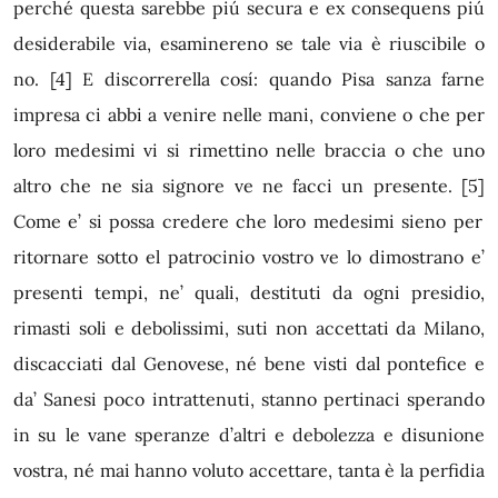
perché questa sarebbe piú secura e ex consequens piú
desiderabile via, esaminereno se tale via è riuscibile o
no.
[4]
E discorrerella cosí: quando Pisa sanza farne
impresa ci abbi a venire nelle mani, conviene o che per
loro medesimi vi si rimettino nelle braccia o che uno
altro che ne sia signore ve ne facci un presente.
[5]
Come e’ si possa credere che loro medesimi sieno per
ritornare sotto el patrocinio vostro ve lo dimostrano e’
presenti tempi, ne’ quali, destituti da ogni presidio,
rimasti soli e debolissimi, suti non accettati da Milano,
discacciati dal Genovese, né bene visti dal pontefice e
da’ Sanesi poco intrattenuti, stanno pertinaci sperando
in su le vane speranze d’altri e debolezza e disunione
vostra, né mai hanno voluto accettare, tanta è la perfidia