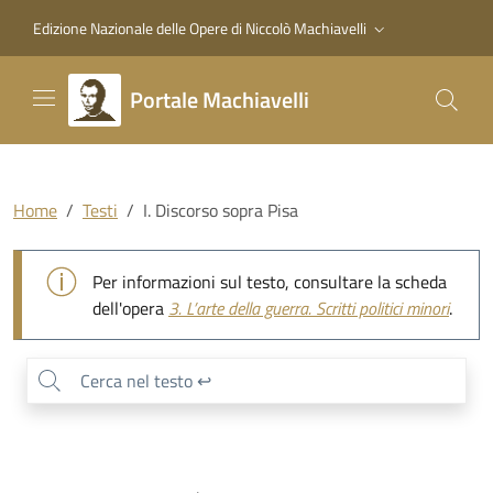
Vai al contenuto principale
Vai al piede di pagina
Edizione Nazionale delle Opere di Niccolò Machiavelli
Portale Machiavelli
Home
Testi
I. Discorso sopra Pisa
I. Discorso sopra Pisa
Per informazioni sul testo, consultare la scheda
dell'opera
3.
L’arte della guerra. Scritti politici minori
.
0
/
0