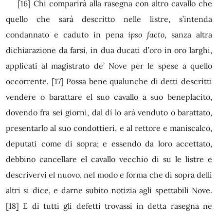
[16]
Chi comparirà alla rasegna con altro cavallo che
quello che sarà descritto nelle listre, s’intenda
condannato e caduto in pena
ipso facto
, sanza altra
dichiarazione da farsi, in dua ducati d’oro in oro larghi,
applicati al magistrato de’ Nove per le spese a quello
occorrente.
[17]
Possa bene qualunche di detti descritti
vendere o barattare el suo cavallo a suo beneplacito,
dovendo fra sei giorni, dal dí lo arà venduto o barattato,
presentarlo al suo condottieri, e al rettore e maniscalco,
deputati come di sopra; e essendo da loro accettato,
debbino cancellare el cavallo vecchio di su le listre e
descrivervi el nuovo, nel modo e forma che di sopra delli
altri si dice, e darne subito notizia
agli spettabili Nove.
[18]
E di tutti gli defetti trovassi in detta rasegna ne