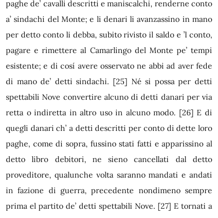
paghe de’ cavalli descritti e maniscalchi, renderne conto
a’ sindachi del Monte; e li denari li avanzassino in mano
per detto conto li debba, subito rivisto il saldo e ’l conto,
pagare e rimettere al Camarlingo del Monte pe’ tempi
esistente; e di cosí avere osservato ne abbi ad aver fede
di mano de’ detti sindachi.
[25]
Né si possa per detti
spettabili Nove convertire alcuno di detti danari per via
retta o indiretta in altro uso in alcuno modo.
[26]
E di
quegli danari ch’ a detti descritti per conto di dette loro
paghe, come di sopra, fussino stati fatti e apparissino al
detto libro debitori, ne sieno cancellati dal detto
proveditore, qualunche volta saranno mandati e andati
in fazione di guerra, precedente nondimeno sempre
prima el partito de’ detti spettabili Nove.
[27]
E tornati a