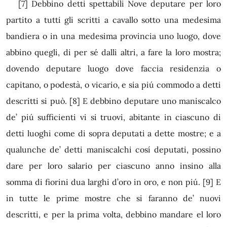
[7]
Debbino detti spettabili Nove deputare per loro
partito a tutti gli scritti a cavallo sotto una medesima
bandiera o in una medesima provincia uno luogo, dove
abbino quegli, di per sé dalli altri, a fare la loro mostra;
dovendo deputare luogo dove faccia residenzia o
capitano, o podestà, o vicario, e sia piú commodo a detti
descritti si può.
[8]
E debbino deputare uno maniscalco
de’ piú sufficienti vi si truovi, abitante in ciascuno di
detti luoghi come di sopra deputati a dette mostre; e a
qualunche de’ detti maniscalchi cosí deputati, possino
dare per loro salario per ciascuno anno insino alla
somma di fiorini dua larghi d’oro in oro, e non piú.
[9]
E
in tutte le prime mostre che si faranno de’ nuovi
descritti, e per la prima volta, debbino mandare el loro