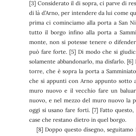
[3]
Considerato il di sopra, ci parve di res
di là d’Arno, per intendere da lui come qu
prima ci cominciamo alla porta a San Ni
tutto il borgo infino alla porta a Sammi
monte, non si potesse tenere o difender
può fare forte.
[5]
Di modo che si giudica
solamente abbandonarlo, ma disfarlo.
[6]
E
torre, che è sopra la porta a Samminiato
che si appunti con Arno appunto sotto all
muro nuovo e il vecchio fare un baluar
nuovo, e nel mezzo del muro nuovo la por
oggi si usano fare forti.
[7]
Fatto questo, 
case che restano dietro in quel borgo.
[8]
Doppo questo disegno, seguitamo il