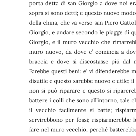
porta detta di san Giorgio a dove noi er
sopra si sono detti; e questo nuovo mod
della china, che va verso san Piero Gattoli
Giorgio, e andare secondo le piagge di que
Giorgio, e il muro vecchio che rimarrebb
muro nuovo, da dove e’ comincia a dove 
braccia e dove si di­scostasse piú da
Farebbe questi beni: e’ vi difenderebbe 
disutile e questo sarebbe nuovo e utile; i
non si può riparare e questo si riparere
battere i colli che sono all’intorno, tale 
il vecchio facilmente si batte; rispia
servirebbono per fossi; rispiarmerebbe l
fare nel muro vecchio, perché basterebbe