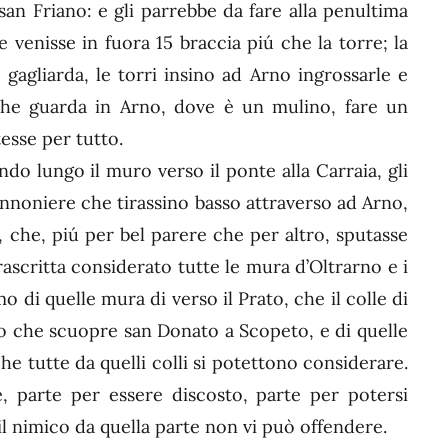
n Friano: e gli parrebbe da fare alla penultima
 venisse in fuora 15 braccia piú che la torre; la
gagliarda, le torri insino ad Arno ingrossarle e
he guarda in Arno, dove è un mulino, fare un
esse per tutto.
o lungo il muro verso il ponte alla Carraia, gli
nnoniere che tirassino basso attraverso ad Arno,
, che, piú per bel parere che per altro, sputasse
scritta considerato tutte le mura d’Oltrarno e i
 di quelle mura di verso il Prato, che il colle di
io che scuopre san Donato a Scopeto, e di quelle
he tutte da quelli colli si potettono considerare.
 parte per essere discosto, parte per potersi
 il nimico da quella parte non vi può offendere.