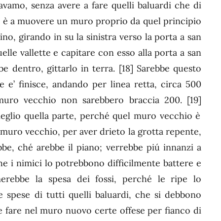
avamo, senza avere a fare quelli baluardi che di
o è a muovere un muro proprio da quel principio
no, girando in su la sinistra verso la porta a san
lle vallette e capitare con esso alla porta a san
e dentro, gittarlo in terra.
[18]
Sarebbe questo
e’ finisce, andando per linea retta, circa 500
l muro vecchio non sarebbero braccia 200.
[19]
meglio quella parte, perché quel muro vecchio è
l muro vecchio, per aver drieto la grotta repente,
bbe, ché arebbe il piano; verrebbe piú innanzi a
che i nimici lo potrebbono difficilmente battere e
rmerebbe la spesa dei fossi, perché le ripe lo
e spese di tutti quelli baluardi, che si debbono
 fare nel muro nuovo certe offese per fianco di