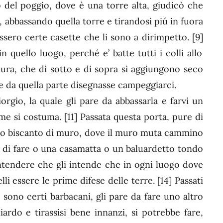
o del poggio, dove è una torre alta, giudicò che
, abbassando quella torre e tirandosi piú in fuora
assero certe casette che li sono a dirimpetto.
[9]
 quello luogo, perché e’ batte tutti i colli allo
mura, che di sotto e di sopra si aggiungono seco
e da quella parte disegnasse campeggiarci.
rgio, la quale gli pare da abbassarla e farvi un
ome si costuma.
[11]
Passata questa porta, pure di
erto biscanto di muro, dove il muro muta cammino
 di fare o una casamatta o un baluardetto tondo
ntendere che gli intende che in ogni luogo dove
lli essere le prime difese delle terre.
[14]
Passati
e sono certi barbacani, gli pare da fare uno altro
iardo e tirassisi bene innanzi, si potrebbe fare,