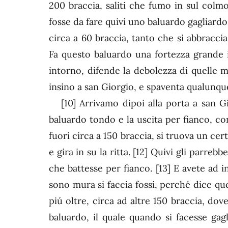
200 braccia, saliti che fumo in sul colm
fosse da fare quivi uno baluardo gagliardo
circa a 60 braccia, tanto che si abbracci
Fa questo baluardo una fortezza grande in
intorno, difende la debolezza di quelle 
insino a san Giorgio, e spaventa qualunqu
[10]
Arrivamo dipoi alla porta a san Gio
baluardo tondo e la uscita per fianco, c
fuori circa a 150 braccia, si truova un c
e gira in su la ritta.
[12]
Quivi gli parrebbe
che battesse per fianco.
[13]
E avete ad i
sono mura si faccia fossi, perché dice que
piú oltre, circa ad altre 150 braccia, dov
baluardo, il quale quando si facesse gagl