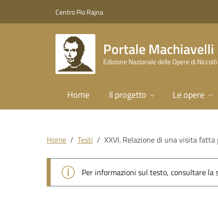
Vai al contenuto principale
Vai al piede di pagina
Centro Pio Rajna
Portale Machiavelli
Edizione Nazionale delle Opere di Niccolò
Home
Il progetto
Le opere
Home
Testi
XXVI. Relazione di una visita fatta 
Per informazioni sul testo, consultare la
XXVI. Relazione di una 