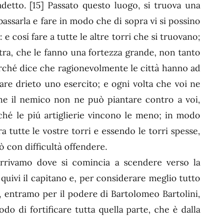
adetto.
[15]
Passato questo luogo, si truova una
bbassarla e fare in modo che di sopra vi si possino
e cosí fare a tutte le altre torri che si truovano;
altra, che le fanno una fortezza grande, non tanto
perché dice che ragionevolmente le città hanno ad
nare drieto uno esercito; e ogni volta che voi ne
he il nemico non ne può piantare contro a voi,
rché le piú artiglierie vincono le meno; in modo
 tutte le vostre torri e essendo le torri spesse,
ò con difficultà offendere.
rrivamo dove si comincia a scendere verso la
uivi il capitano e, per considerare meglio tutto
i, entramo per il podere di Bartolomeo Bartolini,
 di fortificare tutta quella parte, che è dalla