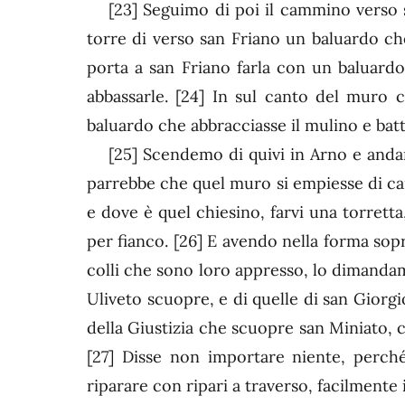
[23]
Seguimo di poi il cammino verso sa
torre di verso san Friano un baluardo che
porta a san Friano farla con un baluardo 
abbassarle.
[24]
In sul canto del muro c
baluardo che abbracciasse il mulino e batt
[25]
Scendemo di quivi in Arno e andand
parrebbe che quel muro si empiesse di ca
e dove è quel chiesino, farvi una torretta
per fianco.
[26]
E avendo nella forma sopra
colli che sono loro appresso, lo dimandamo
Uliveto scuopre, e di quelle di san Giorg
della Giustizia che scuopre san Miniato, c
[27]
Disse non importare niente, perché,
riparare con ripari a traverso, facilmente