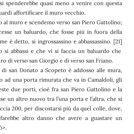
 si spenderebbe quasi meno a venire con questa
ardi affortificare il muro vecchio.
o al muro e scendemo verso san Piero Gattolino;
acesse un baluardo, che fosse piú in fuora della
come è detto, si ingrossassino e abbassassino.
[21]
o si abbassi e che vi si faccia un baluardo che
uro di verso san Giorgio e di verso san Friano.
e di san Donato a Scopeto è addosso alle mura,
o ad una porta rimurata che va in Camaldoli, gli
ste due porti, cioè fra san Piero Gattolino e la
se un altro nuovo tra l’una porta e l’altra, che si
ccia 200, per discostarsi piú da quel colle, dove,
i farebbe altro danno che avere a guastare un
ò>.