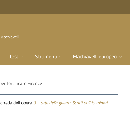
 Machiavelli
I testi
Strumenti
Machiavelli europeo
per fortificare Firenze
 scheda dell'opera
3.
L’arte della guerra. Scritti politici minori
.
visita fatta per fortificare 