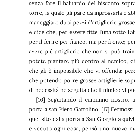
senza fare il baluardo del biscanto sopr
torre, la quale gli pare da ingrossarla e a
maneggiare duoi pezzi d’artiglierie grosse: 
e dice che, per essere fitte l’una sotto l’
per il ferire per fianco, ma per fronte; 
avere piú artiglierie che non si può trai
potete piantare piú contro al nemico, c
che gli è impossibile che vi offenda: pe
che potendo porre grosse artiglierie sopra
di necessità ne seguita che il nimico vi pu
[16]
Seguitando il cammino nostro, a
porta a san Piero Gattolino.
[17]
Fermossi q
quel sito dalla porta a San Giorgio a quiv
e veduto ogni cosa, pensò uno nuovo modo